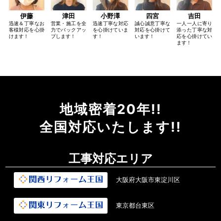
伊藤
津田
小野澤
四宮
吉田
迅速＆丁寧なお
営業・施工を全
迅速丁寧な対応
誠心誠意丁寧な
一人一人に寄り
客様対応を心掛
力でバックアッ
を心掛けていま
対応を心掛けて
添った丁寧な対
けます！
プします！
す！
います！
応を心掛けてい
ます！
地域密着20年!!
全国対応いたします!!
工事対応エリア
大阪府大阪市東淀川区
東京都台東区