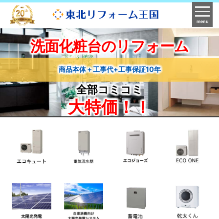
menu
洗面化粧台のリフォーム
商品本体＋工事代+工事保証10年
全部コミコミ
大特価！！