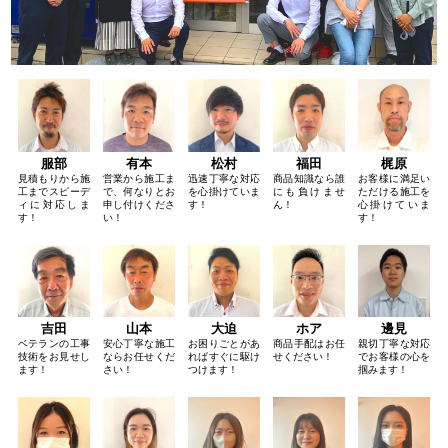
服部
有本
松村
福田
梶原
見積もりから施
営業から施工ま
迅速丁寧な対応
商品知識なら誰
お客様に満足い
工までスピーデ
で、何なりとお
を心掛けていま
にも負けませ
ただける施工を
ィに対応しま
申し付けくださ
す！
ん！
心掛けていま
す！
い！
す！
吉田
山本
大迫
ホア
邊見
ベテランの工事
安心丁寧な施工
お困りごとがあ
商品手配はお任
親切丁寧な対応
技術をお見せし
ならお任せくだ
ればすぐに駆け
せください！
でお客様の心を
ます！
さい！
つけます！
掴みます！